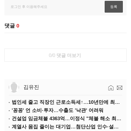
댓글
0
0/0
댓글 더보기
김유진
법인세 줄고 직장인 근로소득세↑…10년만에 최대치
'꽁꽁' 언 소비·투자…수출도 '낙관' 어려워
건설업 임금체불 4363억…이정식 "체불 해소 최우선"
계열사 몸집 줄이는 대기업…첨단산업 인수·설립에 '분주'