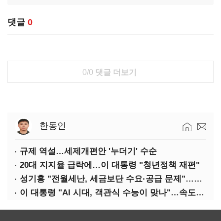
댓글
0
0/0
댓글 더보기
한동인
규제 역설…세제개편안 '누더기' 수순
20대 지지율 급락에…이 대통령 "청년정책 재편"
성기홍 "전월세난, 세금보단 수요·공급 문제"…닥공 시사
이 대통령 "AI 시대, 객관식 수능이 맞나"…속도전 '경계'