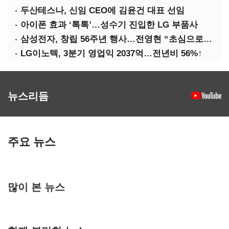
두산테스나, 신임 CEO에 김윤건 대표 선임
아이폰 효과 ‘톡톡’…성수기 진입한 LG 부품사
삼성전자, 창립 56주년 행사…전영현 “초심으로 경쟁력 회복해야”
LG이노텍, 3분기 영업익 2037억…전년비 56%↑
뉴스리듬
주요 뉴스
많이 본 뉴스