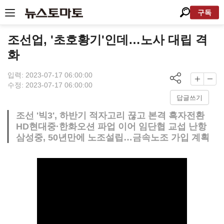
구독
조선업, '초호황기'인데…노사 대립 격
화
입력: 2023-07-17 06:00:00
수정: 2023-07-17 06:00:00
답글쓰기
조선 '빅3', 하반기 적자고리 끊고 본격 흑자전환
HD현대중·한화오션 파업 이어 임단협 교섭 난항
삼성중, 50년만에 노조설립…금속노조 가입 계획