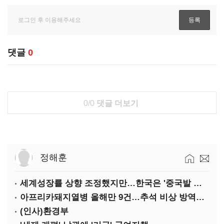
댓글
0
0/0
댓글 더보기
정해훈
세계성장률 상향 조정했지만…한국은 '중국발 살얼음판'
아프리카돼지열병 올해만 9건…추석 비상 방역에 '총력'
(인사)환경부