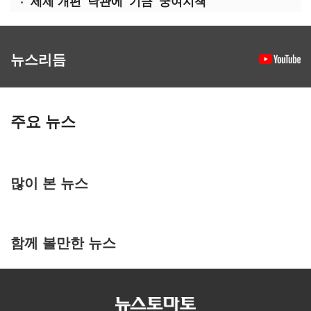
'세제 개편' 낙관에 '기금' 궁여지책
뉴스리듬
주요 뉴스
많이 본 뉴스
함께 볼만한 뉴스