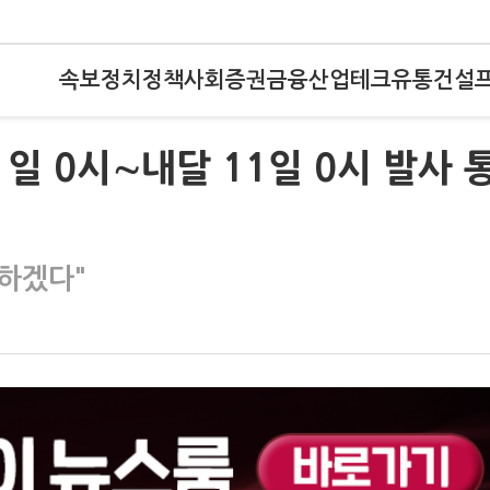
속보
정치
정책
사회
증권
금융
산업
테크
유통
건설
1일 0시∼내달 11일 0시 발사 
구하겠다"