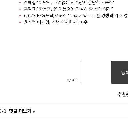
전해철 "이낙연, 배려없는 민주당에 상당한 서운함"
홍익표 "한동훈, 윤 대통령에 과감히 할 소리 하라"
윤석열-이재명, 신년 인사회서 '조우'
0
/
300
추천
0/0
댓글 더보기