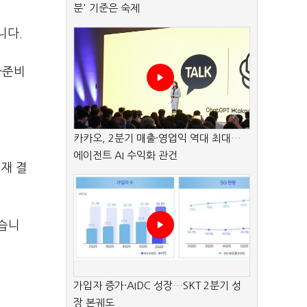
분' 기준은 숙제
니다.
사준비
카카오, 2분기 매출·영업익 역대 최대…
에이전트 AI 수익화 관건
재 결
했습니
가입자 증가·AIDC 성장…SKT 2분기 성
장 본궤도