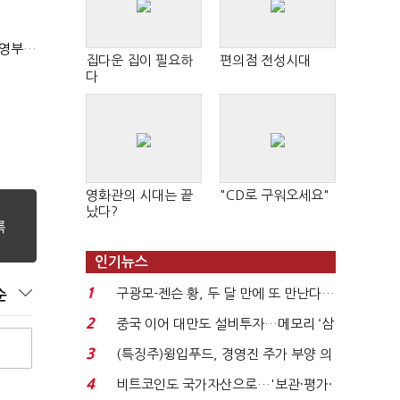
(2023 ESG포럼)조해진 "우리 기업 글로벌 경쟁력 위해 경영부담 최소화해야"
집다운 집이 필요하
편의점 전성시대
다
영화관의 시대는 끝
"CD로 구워오세요"
났다?
인기뉴스
1
구광모-젠슨 황, 두 달 만에 또 만난다…
순
로봇·AI 등 논...
2
중국 이어 대만도 설비투자…메모리 ‘삼
국전쟁’
3
(특징주)윙입푸드, 경영진 주가 부양 의
지에 상한가...
4
비트코인도 국가자산으로…'보관·평가·