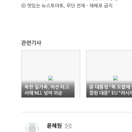
ⓒ 맛있는 뉴스토마토, 무단 전재 - 재배포 금지
관련기사
북한 일가족, 어선 타고
윤 대통령 "북 도발에
서해 NLL 넘어 귀순
합된 대응" EU "러시
의 우크라이나 침공, 
국 협력 필수"
윤혜원