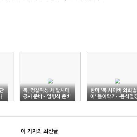
 단
북, 정찰위성 새 발사대
한미 '북 사이버 외화벌
아
공사 준비…열병식 준비
이' 틀어막기…윤석열
한
대열도 포착
부 7번째 독자제재
이 기자의 최신글