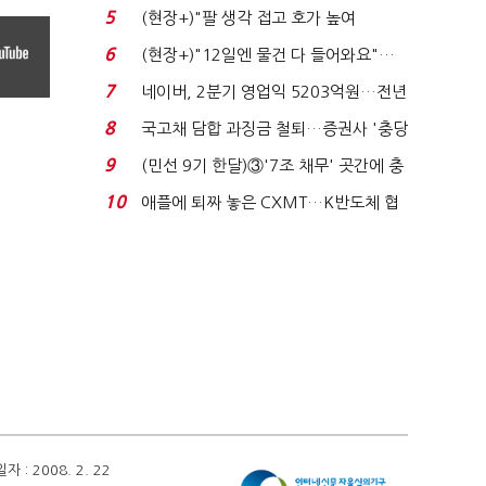
처분' 기준은 ...
5
(현장+)"팔 생각 접고 호가 높여
요"…'덜 똘똘한 한 채' 20...
6
(현장+)"12일엔 물건 다 들어와요"…
빈 매대 채우며 문 연 ...
7
네이버, 2분기 영업익 5203억원…전년
비 0.2% 감소...
8
국고채 담합 과징금 철퇴…증권사 '충당
금 폭탄' 우려...
9
(민선 9기 한달)③'7조 채무' 곳간에 충
격…추미애, 20년...
10
애플에 퇴짜 놓은 CXMT…K반도체 협
상력 ‘호재’...
 2008. 2. 22