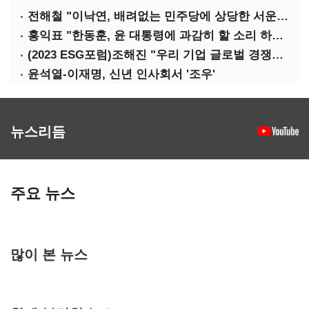
전해철 "이낙연, 배려없는 민주당에 상당한 서운함"
홍익표 "한동훈, 윤 대통령에 과감히 할 소리 하라"
(2023 ESG포럼)조해진 "우리 기업 글로벌 경쟁력 위해 경영부담 최소화해야"
윤석열-이재명, 신년 인사회서 '조우'
뉴스리듬
주요 뉴스
많이 본 뉴스