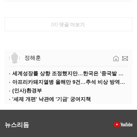
0/0
댓글 더보기
정해훈
세계성장률 상향 조정했지만…한국은 '중국발 살얼음판'
아프리카돼지열병 올해만 9건…추석 비상 방역에 '총력'
(인사)환경부
'세제 개편' 낙관에 '기금' 궁여지책
뉴스리듬