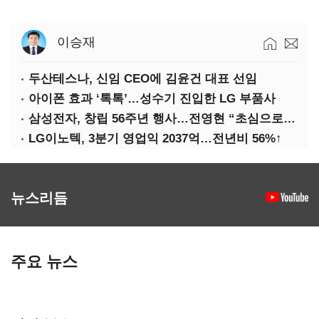
이승재
두산테스나, 신임 CEO에 김윤건 대표 선임
아이폰 효과 ‘톡톡’…성수기 진입한 LG 부품사
삼성전자, 창립 56주년 행사…전영현 “초심으로 경쟁력 회복해야”
LG이노텍, 3분기 영업익 2037억…전년비 56%↑
뉴스리듬
주요 뉴스