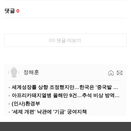
댓글
0
0/0
댓글 더보기
정해훈
세계성장률 상향 조정했지만…한국은 '중국발 살얼음판'
아프리카돼지열병 올해만 9건…추석 비상 방역에 '총력'
(인사)환경부
'세제 개편' 낙관에 '기금' 궁여지책