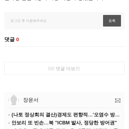
댓글
0
0/0
댓글 더보기
장윤서
(나토 정상회의 결산)경제도 편향적…'오염수 방류'만 용인
안보리 또 빈손…북 "ICBM 발사, 정당한 방어권"