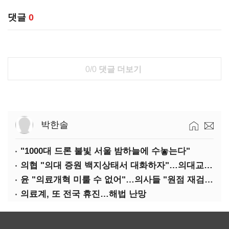
댓글
0
0/0
댓글 더보기
박한솔
"1000대 드론 불빛 서울 밤하늘에 수놓는다"
의협 "의대 증원 백지상태서 대화하자"…의대교수, 집단 휴진
윤 "의료개혁 미룰 수 없어"…의사들 "원점 재검토"
의료계, 또 전국 휴진…해법 난망