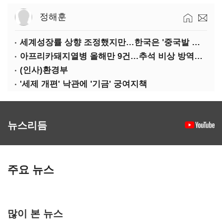
정해훈
세계성장률 상향 조정했지만…한국은 '중국발 살얼음판'
아프리카돼지열병 올해만 9건…추석 비상 방역에 '총력'
(인사)환경부
'세제 개편' 낙관에 '기금' 궁여지책
뉴스리듬
주요 뉴스
많이 본 뉴스