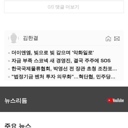
0/0
댓글 더보기
김한결
더이앤엠, 빚으로 빚 갚으며 '악화일로'
자금 부족 스코넥 새 경영진, 결국 주주에 SOS
한국국제물류협회, 박영선 전 장관 초청 조찬포럼 개최
"법정기금 벤처 투자 의무화"…혁단협, 민주당과 정책협약식 개최
뉴스리듬
주요 뉴스