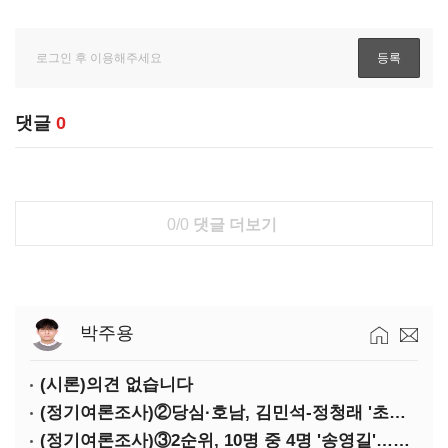
댓글
0
0/0
댓글 더보기
박주용
(시론)의견 없습니다
(정기여론조사)②당심·호남, 김민석-정청래 '초접전'
(정기여론조사)③2순위, 10명 중 4명 '송영길'…정청래 '한 자릿수'