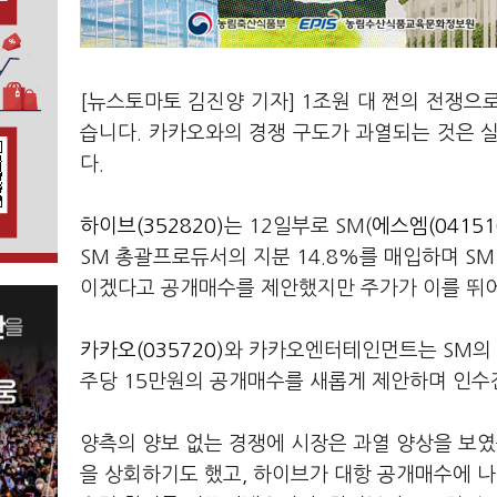
[뉴스토마토 김진양 기자] 1조원 대 쩐의 전쟁
습니다. 카카오와의 경쟁 구도가 과열되는 것은 
다.
하이브(352820)
는 12일부로 SM(
에스엠(04151
SM 총괄프로듀서의 지분 14.8%를 매입하며 S
이겠다고 공개매수를 제안했지만 주가가 이를 뛰
카카오(035720)
와 카카오엔터테인먼트는 SM의 
주당 15만원의 공개매수를 새롭게 제안하며 인수
양측의 양보 없는 경쟁에 시장은 과열 양상을 보였
을 상회하기도 했고, 하이브가 대항 공개매수에 나