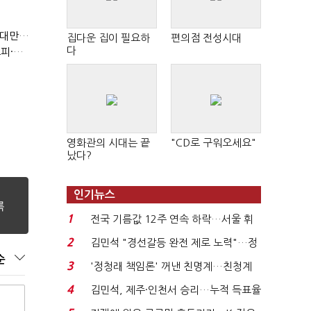
(반도체 풍향계, '코스피')②아시아는 공동 운명체?…일본·대만도 '동반 출렁'
집다운 집이 필요하
편의점 전성시대
다
(반도체 풍향계, '코스피')①삼전·하닉 등락에 '촉각'…코스피·나스닥 '한 몸'
영화관의 시대는 끝
"CD로 구워오세요"
났다?
인기뉴스
1
전국 기름값 12주 연속 하락…서울 휘
발윳값 1909원...
2
김민석 "경선갈등 완전 제로 노력"…정
순
청래 "반명 공세 사...
3
'정청래 책임론' 꺼낸 친명계…친청계
는 추가투표 때리기...
4
김민석, 제주·인천서 승리…누적 득표율
'1위 탈환'(종합)...