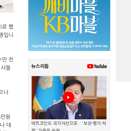
기로 했
설명입니
수만 전
뉴스리듬
 사들
했으나
5만원
비트코인도 국가자산으로…'보관·평가·처
나 대
분' 기준은 숙제