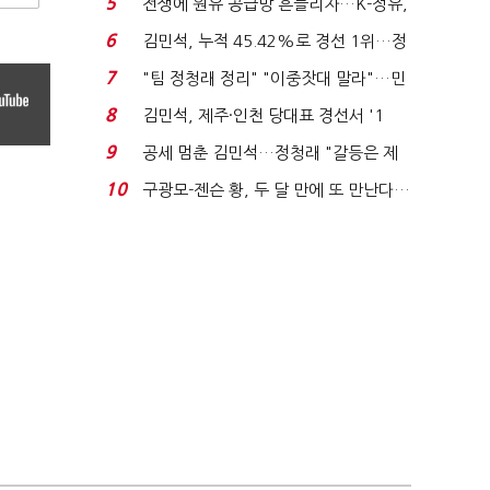
5
전쟁에 원유 공급망 흔들리자…K-정유,
에너지안보 핵심...
6
김민석, 누적 45.42%로 경선 1위…정
청래와 격차 0.86%p(...
7
"팀 정청래 정리" "이중잣대 말라"…민
주 최고위원 계파 다...
8
김민석, 제주·인천 당대표 경선서 '1
위'(1보)...
9
공세 멈춘 김민석…정청래 "갈등은 제
가 수습"
10
구광모-젠슨 황, 두 달 만에 또 만난다…
로봇·AI 등 논...