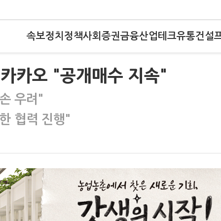
속보
정치
정책
사회
증권
금융
산업
테크
유통
건설
…카카오 "공개매수 지속"
손 우려"
한 협력 진행"