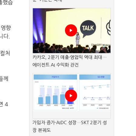
도출했습
 영향
니다.
K컬처
카카오, 2분기 매출·영업익 역대 최대…
에이전트 AI 수익화 관건
분들께
 4
가입자 증가·AIDC 성장…SKT 2분기 성
장 본궤도