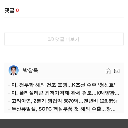
댓글
0
0/0
댓글 더보기
박창욱
미, 전투함 해외 건조 표명…K조선 수주 ‘청신호’
미, 폴리실리콘 최저가격제·관세 검토…K태양광 입지 확대 기대
고려아연, 2분기 영업익 5870억…전년비 126.8%↑
두산퓨얼셀, SOFC 핵심부품 첫 해외 수출…창사 이래 최대 규모