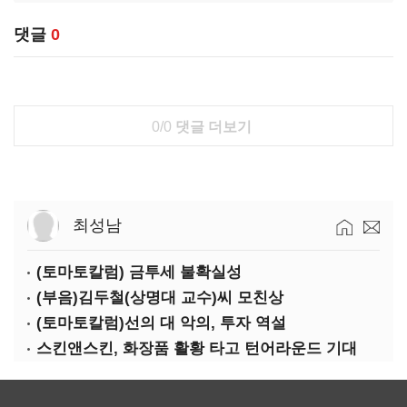
댓글
0
0/0
댓글 더보기
최성남
(토마토칼럼) 금투세 불확실성
(부음)김두철(상명대 교수)씨 모친상
(토마토칼럼)선의 대 악의, 투자 역설
스킨앤스킨, 화장품 활황 타고 턴어라운드 기대