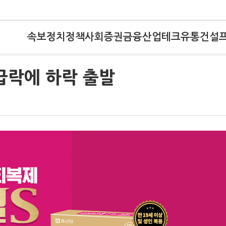
속보
정치
정책
사회
증권
금융
산업
테크
유통
건설
급락에 하락 출발