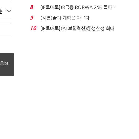
누적 피해자 4만2...
8
[IB토마토]JB금융 RORWA 2% 돌파…
순
실적 견인은 은행 ...
9
(시론)꿈과 계획은 다르다
10
[IB토마토](AI 보험혁신)①생산성 최대
80% 개선…현실...