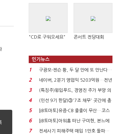
"CD로 구워오세요"
콘서트 전당대회
화
인기뉴스
1
구광모-젠슨 황, 두 달 만에 또 만난다…
로봇·AI 등 논...
2
네이버, 2분기 영업익 5203억원…전년
비 0.2% 감소...
3
(특징주)윙입푸드, 경영진 주가 부양 의
지에 상한가...
4
(민선 9기 한달)③'7조 채무' 곳간에 충
격…추미애, 20년...
5
[IB토마토]유증·CB 줄줄이 무산…코스
닥 벌점 급증에 ...
6
[IB토마토]아워홈 떠난 구미현, 본느에
340억 베팅…가...
7
전세사기 피해주택 매입 1만호 돌파…