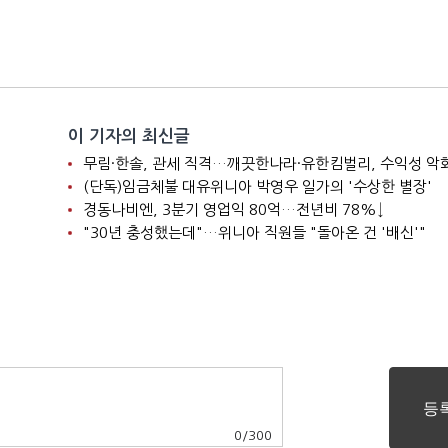
이 기자의 최신글
니
무림·한솔, 관세 직격…깨끗한나라·유한킴벌리, 수익성 악
(단독)임금체불 대유위니아 박영우 일가의 '수상한 별장'
경동나비엔, 3분기 영업익 80억…전년비 78%↓
"30년 충성했는데"…위니아 직원들 "돌아온 건 '배신'"
0
/
300