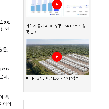
.
스(00
가입자 증가·AIDC 성장…SKT 2분기 성
)
,
현
장 본궤도
광물,
받으면
운데,
배터리 3사, 호남 ESS 시장서 ‘격돌’
에 음
을 이어