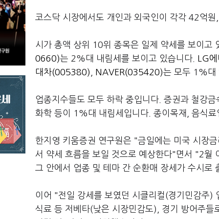
코스닥 시장에서도 개인과 외국인이 각각 42억원,
시가 총액 상위 10위 종목은 일제 약세를 보이고
0660)
는 2%대 내림세를 보이고 있습니다.
LG에
대차(005380)
,
NAVER(035420)
는 모두 1%대
업종지수들도 모두 하락 중입니다. 증권과 철강금속
화학 등이 1%대 내림세입니다. 종이목재, 음식료
한지영 키움증권 연구원은 "금일에는 미국 시장금
서 약세 흐름을 보일 것으로 예상한다"면서 "2월
그 안에서 업종 및 테마 간 순환매 장세가 수시로
이어 "전일 강세를 보였던 시클리컬(경기민감주) 
식료 등 저베타(낮은 시장민감도), 경기 방어주들