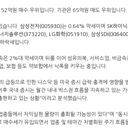
 52억원 매수 우위입니다. 기관은 65억원 매도 우위입니다
 있습니다.
삼성전자(005930)
는 0.64% 약세이며
SK하이닉
너지솔루션(373220)
,
LG화학(051910)
,
삼성SDI(006400
 하락세입니다.
은 2%대 약세이며 뒤를 이어 섬유의복, 서비스업, 비금속
업, 보험 등도 약보합에서 낙폭을 키우는 중입니다.
리 급등으로 인한 나스닥 등 미국 증시 급락 충격에 영향을 
 이후 국내 증시는 월간 내내 박스권 흐름을 지속하고 있는 가
 출현하고 있는 상황"이라고 분석했습니다.
업종들에서 차익실현 물량이 출회될 가능성이 있다"며 "동시
로 매수세가 유입되면서 업종 및 테마간 차별화된 주가 흐름