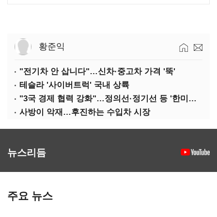
황준익
"전기차 안 삽니다"…신차·중고차 가격 '뚝'
테슬라 '사이버트럭' 국내 상륙
"3국 경제 협력 강화"…정의선·정기선 등 '한미일 경제대화' 참석
사방이 악재…후진하는 수입차 시장
뉴스리듬
주요 뉴스