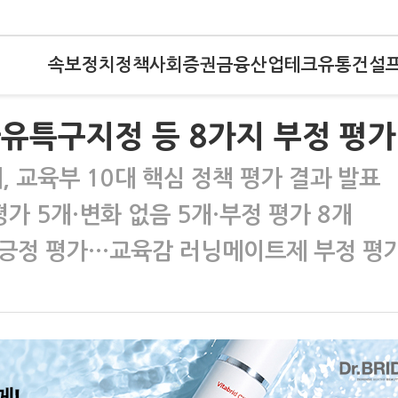
속보
정치
정책
사회
증권
금융
산업
테크
유통
건설
자유특구지정 등 8가지 부정 평가
 교육부 10대 핵심 정책 평가 결과 발표
가 5개·변화 없음 5개·부정 평가 8개
 긍정 평가…교육감 러닝메이트제 부정 평