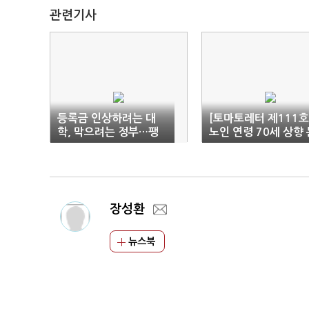
관련기사
등록금 인상하려는 대
[토마토레터 제111호
학, 막으려는 정부…팽
노인 연령 70세 상향 
팽한 신경전
란 총정리
장성환
뉴스북