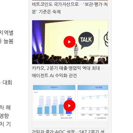
비트코인도 국가자산으로…'보관·평가·처
분' 기준은 숙제
 지역별
과 늘봄
카카오, 2분기 매출·영업익 역대 최대…
에이전트 AI 수익화 관건
 대회
차 해
 영향
치 기
가입자 증가·AIDC 성장…SKT 2분기 성