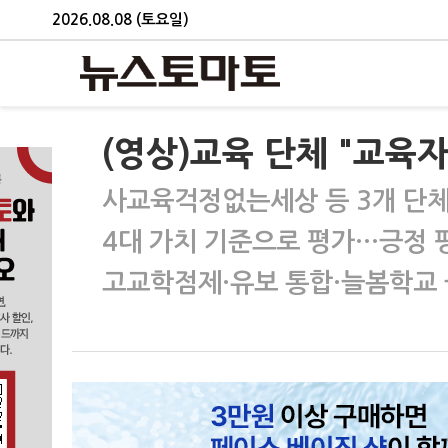
2026.08.08 (토요일)
(영상)교육 단체 "교육
사교육걱정없는세상 등 3개 단체,
4대 가치 기준으로 평가…긍정 평
고교학점제·유보 통합·늘봄학교