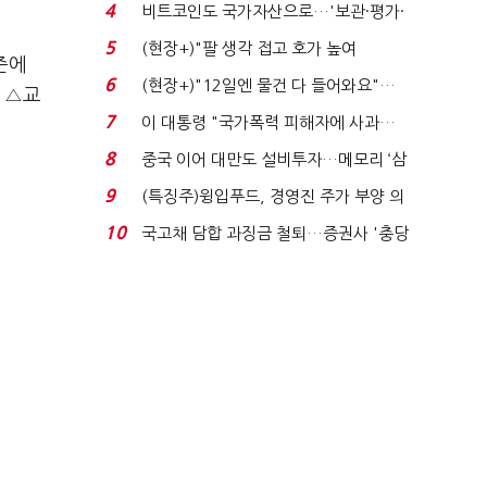
로봇·AI 등 논...
4
비트코인도 국가자산으로…'보관·평가·
처분' 기준은 ...
5
(현장+)"팔 생각 접고 호가 높여
준에
요"…'덜 똘똘한 한 채' 20...
6
(현장+)"12일엔 물건 다 들어와요"…
 △교
빈 매대 채우며 문 연 ...
7
이 대통령 "국가폭력 피해자에 사과…
적극적 조사로 진...
8
중국 이어 대만도 설비투자…메모리 ‘삼
국전쟁’
9
(특징주)윙입푸드, 경영진 주가 부양 의
지에 상한가...
10
국고채 담합 과징금 철퇴…증권사 '충당
금 폭탄' 우려...