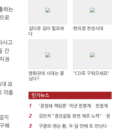
선출하는
'으로
집다운 집이 필요하
편의점 전성시대
다
자사고
들 간
정치권
영화관의 시대는 끝
"CD로 구워오세요"
났다?
4대 요
지 각종
인기뉴스
1
'정청래 책임론' 꺼낸 친명계…친청계
는 추가투표 때리기...
2
김민석 "경선갈등 완전 제로 노력"…정
 맞지
청래 "반명 공세 사...
요구해
3
구광모-젠슨 황, 두 달 만에 또 만난다…