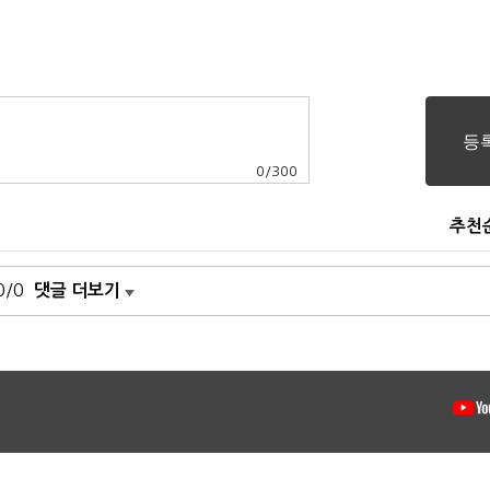
0
/
300
추천
0/0
댓글 더보기