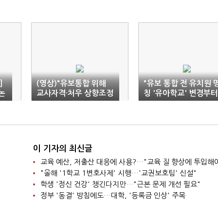
]
(영상)"유보통합 위해
"유보 통합 전 유치원 
논
교사자격·처우 상향조정
칭 '유아학교' 변경부터
해야"
이 기자의 최신글
교육 예산, 저출산 대응에 사용?…"교육 질 향상에 투입해
"올해 '1학교 1변호사제' 시행…'교권보호팀' 신설"
학생 '정신 건강' 챙긴다지만…"근본 문제 개선 필요"
정부 '동결' 방침에도…대학, '등록금 인상' 주목