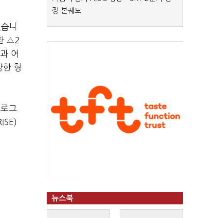
장 본궤도
었습니
환 △2
과 어
양한 형
프로그
SE)
뉴스북