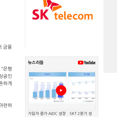
서 금융
뉴스리듬
 "은행
소상공인
튼튼하게
 마련하
가입자 증가·AIDC 성장…SKT 2분기 성