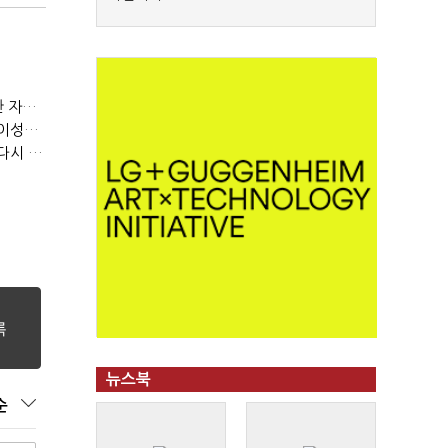
(정기여론조사)③2순위, 10명 중 4명 '송영길'…정청래 '한 자릿수'
(정기여론조사)④최고위원 최민희·박선원 '양강'…서미화·이성윤·임미애 뒤이어
(정기여론조사)⑤이 대통령 지지율 47.7%…일주일 만에 다시 40%대
뉴스북
순