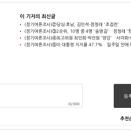
이 기자의 최신글
(정기여론조사)②당심·호남, 김민석-정청래 '초접전'
0
/
300
추천