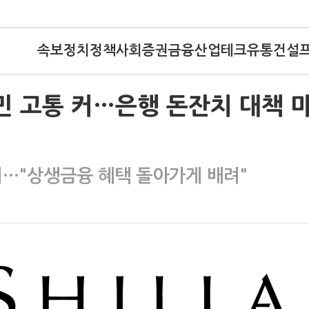
속보
정치
정책
사회
증권
금융
산업
테크
유통
건설
민 고통 커…은행 돈잔치 대책 
…"상생금융 혜택 돌아가게 배려"