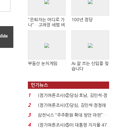
"은퇴자는 어디로 가
100년 정당
나"…고려장 세법 비
판 확산
부동산 눈치게임
AI 잘 쓰는 신입을 찾
습니다
인기뉴스
1
(정기여론조사)②당심·호남, 김민석-정
청래 '초접전'...
2
(정기여론조사)①당심, 김민석·정청래
'초접전'…대통령 ...
3
삼전닉스 “주주환원 확대 방안 마련”…
로이터에 성명...
4
(정기여론조사)⑤이 대통령 지지율 47.