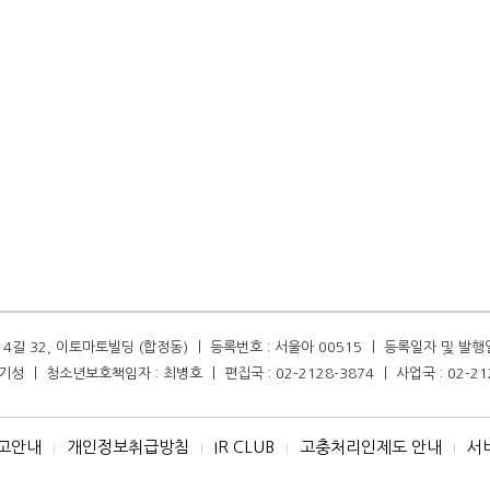
길 32, 이토마토빌딩 (합정동) ㅣ 등록번호 : 서울아 00515 ㅣ 등록일자 및 발행일자 :
성 ㅣ 청소년보호책임자 : 최병호 ㅣ 편집국 : 02-2128-3874 ㅣ 사업국 : 02-21
고안내
개인정보취급방침
IR CLUB
고충처리인제도 안내
서
I
I
I
I