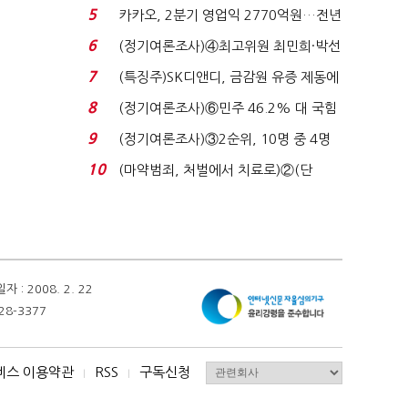
7%…일주일 만에 ...
5
카카오, 2분기 영업익 2770억원…전년
비 36% 증가...
6
(정기여론조사)④최고위원 최민희·박선
원 '양강'…서미...
7
(특징주)SK디앤디, 금감원 유증 제동에
장 초반 상한가...
8
(정기여론조사)⑥민주 46.2% 대 국힘
31.0%…오차범위 밖 ...
9
(정기여론조사)③2순위, 10명 중 4명
'송영길'…정청래 '한 ...
10
(마약범죄, 처벌에서 치료로)②(단
독)"마약은 전염병…여성...
 2008. 2. 22
28-3377
비스 이용약관
RSS
구독신청
I
I