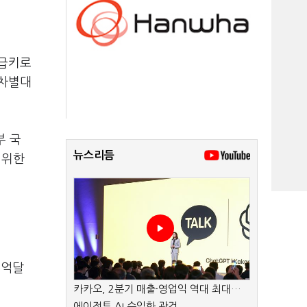
지급키로
 차별대
부 국
뉴스리듬
 위한
5억달
카카오, 2분기 매출·영업익 역대 최대…
에이전트 AI 수익화 관건