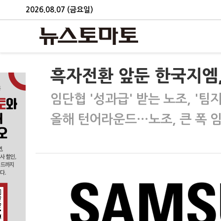
2026.08.07 (금요일)
흑자전환 앞둔 한국지엠,
임단협 '성과급' 받는 노조, '팀
올해 턴어라운드…노조, 큰 폭 