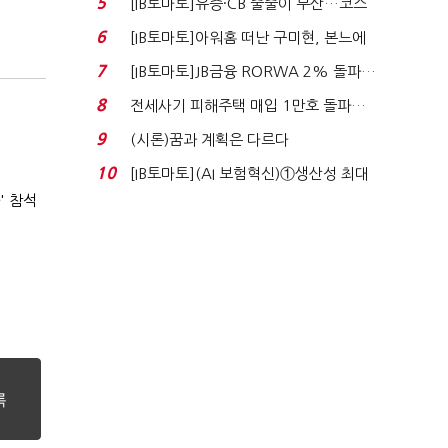
5
[IB토마토]유증·CB 줄줄이 무산…코스
닥 벌점 급증에 ...
6
[IB토마토]아워홈 떠난 구미현, 본느에
340억 베팅…가...
7
[IB토마토]JB금융 RORWA 2% 돌파…
실적 견인은 은행 ...
8
전세사기 피해주택 매입 1만호 돌파…
누적 피해자 4만2...
9
(시론)꿈과 계획은 다르다
10
[IB토마토](AI 보험혁신)①생산성 최대
80% 개선…현실...
' 참석