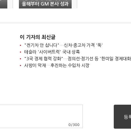
올해부터 GM 본사 성과
능
급 받는다
이 기자의 최신글
"전기차 안 삽니다"…신차·중고차 가격 '뚝'
테슬라 '사이버트럭' 국내 상륙
"3국 경제 협력 강화"…정의선·정기선 등 '한미일 경제대화
사방이 악재…후진하는 수입차 시장
0
/
300