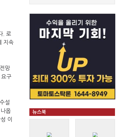
. 로
께 지속
 전망
 요구
철수설
 나옵
뉴스북
성 이