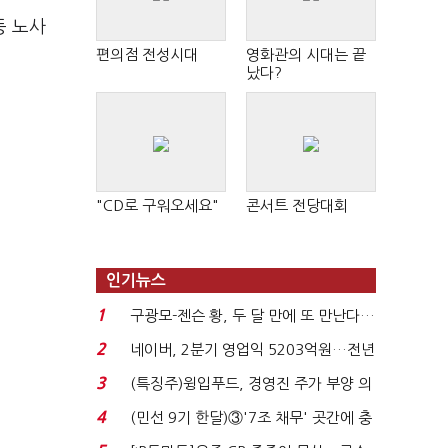
등 노사
편의점 전성시대
영화관의 시대는 끝
났다?
"CD로 구워오세요"
콘서트 전당대회
인기뉴스
1
구광모-젠슨 황, 두 달 만에 또 만난다…
로봇·AI 등 논...
2
네이버, 2분기 영업익 5203억원…전년
비 0.2% 감소...
3
(특징주)윙입푸드, 경영진 주가 부양 의
지에 상한가...
4
(민선 9기 한달)③'7조 채무' 곳간에 충
격…추미애, 20년...