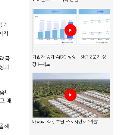
했기
치지
가입자 증가·AIDC 성장…SKT 2분기 성
격려금
장 본궤도
 성과
있습니
고 매
배터리 3사, 호남 ESS 시장서 ‘격돌’
"올해