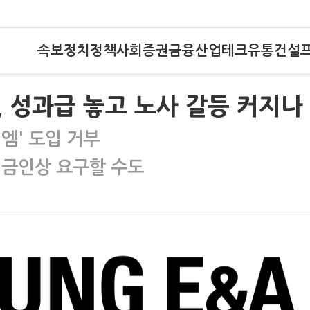
속보
정치
정책
사회
증권
금융
산업
테크
유통
건설
 성과급 놓고 노사 갈등 커지나
지엠' 도입 거부
임금인상 요구할 수도