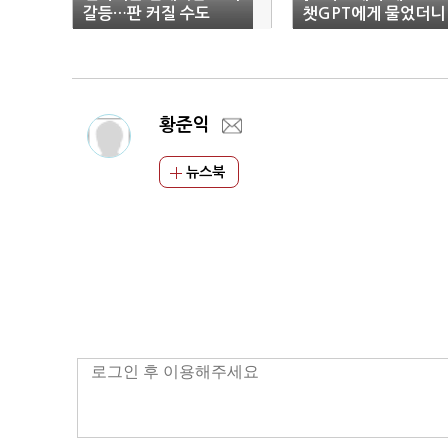
갈등…판 커질 수도
챗GPT에게 물었더니
“구글을 대체하거나 
가할 가능성 낮다”
황준익
뉴스북