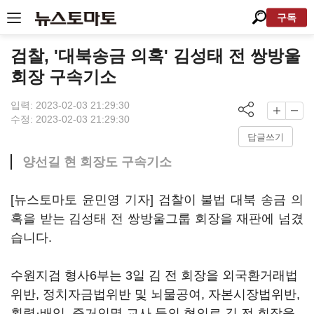
구독
검찰, '대북송금 의혹' 김성태 전 쌍방울
회장 구속기소
입력: 2023-02-03 21:29:30
수정: 2023-02-03 21:29:30
답글쓰기
양선길 현 회장도 구속기소
[뉴스토마토 윤민영 기자] 검찰이 불법 대북 송금 의
혹을 받는 김성태 전 쌍방울그룹 회장을 재판에 넘겼
습니다.
수원지검 형사6부는 3일 김 전 회장을 외국환거래법
위반, 정치자금법위반 및 뇌물공여, 자본시장법위반,
횡령·배임, 증거인멸 교사 등의 혐의로 김 전 회장을