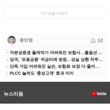
0/0
댓글 더보기
윤민영
자본성증권 돌려막기 어려워진 보험사…콜옵션 부담 급증
당국, '포용금융' 저금리에 방점…성실 상환 차주는 '역차별'
단독 가입 어려워진 실손, 보험료·보장 다 줄어든 5세대는?
PLCC 늘려도 '충성고객' 효과 미미
뉴스리듬