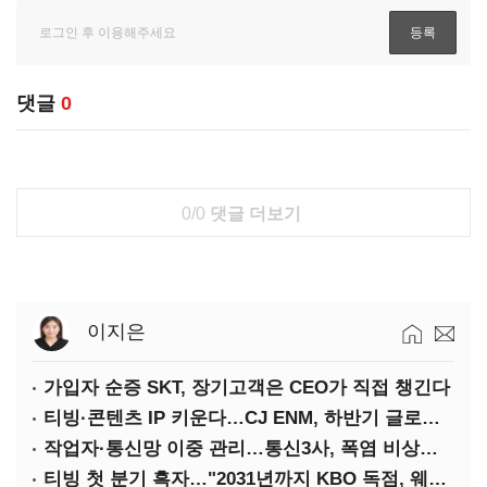
댓글
0
0/0
댓글 더보기
이지은
가입자 순증 SKT, 장기고객은 CEO가 직접 챙긴다
티빙·콘텐츠 IP 키운다…CJ ENM, 하반기 글로벌 확장 가속
작업자·통신망 이중 관리…통신3사, 폭염 비상대응 돌입
티빙 첫 분기 흑자…"2031년까지 KBO 독점, 웨이브 합병도 속도"