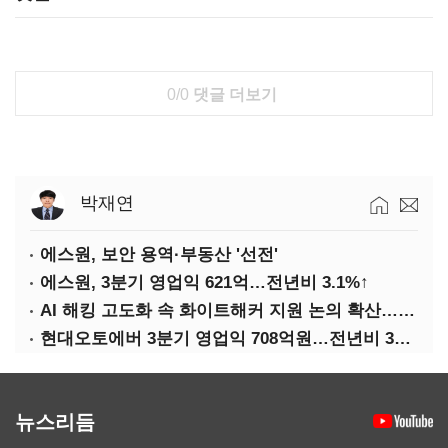
0/0
댓글 더보기
박재연
에스원, 보안 용역·부동산 '선전'
에스원, 3분기 영업익 621억…전년비 3.1%↑
AI 해킹 고도화 속 화이트해커 지원 논의 확산…'버그바운티' 재조명
현대오토에버 3분기 영업익 708억원…전년비 34.8%↑
뉴스리듬