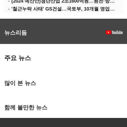
(2024 예산안)첨단산업 2조1600억원…원전·방산·플랜트에 1조3000억원
'철근누락 사태' GS건설…국토부, 10개월 영업정지 처분
뉴스리듬
주요 뉴스
많이 본 뉴스
함께 볼만한 뉴스