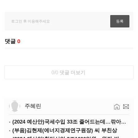
댓글
0
0/0
댓글 더보기
주혜린
(2024 예산안)국세수입 33조 줄어드는데…깎아주는 세금 '77조'
(부음)김현제(에너지경제연구원장) 씨 부친상