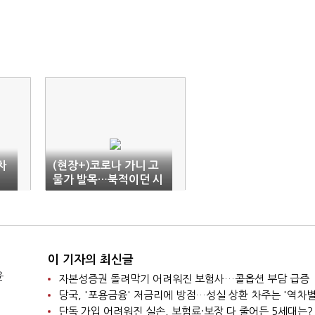
차
(현장+)코로나 가니 고
물가 발목…북적이던 시
"
장 손님 '뚝'
이 기자의 최신글
윤
자본성증권 돌려막기 어려워진 보험사…콜옵션 부담 급증
당국, '포용금융' 저금리에 방점…성실 상환 차주는 '역차별
단독 가입 어려워진 실손, 보험료·보장 다 줄어든 5세대는?