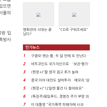
 있으면
 서울의
영화관의 시대는 끝
"CD로 구워오세요"
쪽방 입
났다?
"쪽방사
인기뉴스
1
구광모-젠슨 황, 두 달 만에 또 만난다…
로봇·AI 등 논...
2
비트코인도 국가자산으로…'보관·평가·
처분' 기준은 ...
3
(현장+)"팔 생각 접고 호가 높여
요"…'덜 똘똘한 한 채' 20...
4
중국 이어 대만도 설비투자…메모리 ‘삼
국전쟁’
5
(현장+)"12일엔 물건 다 들어와요"…
빈 매대 채우며 문 연 ...
6
(특징주)윙입푸드, 경영진 주가 부양 의
지에 상한가...
7
이 대통령 "국가폭력 피해자에 사과…