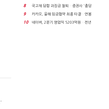
적극적 조사로 진...
8
국고채 담합 과징금 철퇴…증권사 '충당
금 폭탄' 우려...
9
카카오, 올해 임금협약 최종 타결…연봉
6.3% 인상·격려...
10
네이버, 2분기 영업익 5203억원…전년
비 0.2% 감소...
'