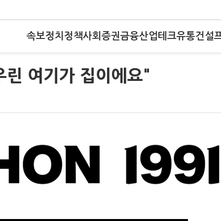
속보
정치
정책
사회
증권
금융
산업
테크
유통
건설
우린 여기가 집이에요"