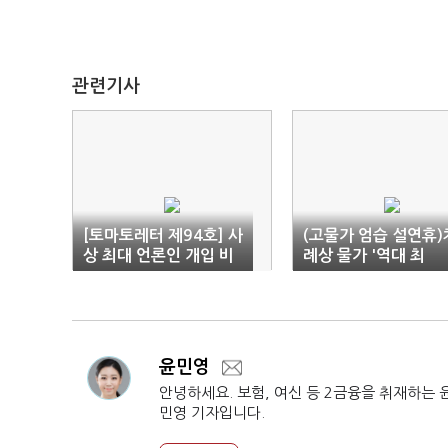
관련기사
[토마토레터 제94호] 사
(고물가 엄습 설연휴)
상 최대 언론인 개입 비
례상 물가 '역대 최
리(2편) 김만배의 문어
고'…"서민 고통 가중
발 인맥 해부
윤민영
안녕하세요. 보험, 여신 등 2금융을 취재하는 
민영 기자입니다.