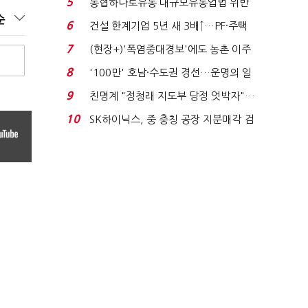
5
농협하나로유통 대규모유통업법 위반
순
적발…공정위, 과...
6
건설 한계기업 5년 새 3배↑…PF·주택
침체에 재무 ...
7
(현장+)'폭염중대경보'에도 농촌 이주
노동자는 강행군…'야...
8
'100만' 호남·수도권 경선…운명의 일
주일
9
친명계 "정청래 지도부 당정 엇박자"…
친청계 "신천지 오...
10
SK하이닉스, 중 충칭 공장 지분매각 검
토?…“확정된 바...