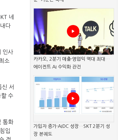
KT 네
 내다
해 인사
카카오, 2분기 매출·영업익 역대 최대…
 최소
에이전트 AI 수익화 관건
통신 서
응할 수
및 통화
가입자 증가·AIDC 성장…SKT 2분기 성
방침입
장 본궤도
습 정