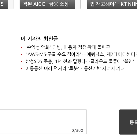
95
작된 AICC…금융·소상
입 재고해야"…KT·NH
공인 등 전방위 확대
등 '한 목소리'
이 기자의 최신글
'수익성 악화' 티빙, 이용자 접점 확대 돌파구
삼성SDS 주총, 1년 전과 달랐다…클라우드·물류에 '올인'
이동통신 미래 먹거리 '로봇'…통신기반 시너지 기대
0
/
300