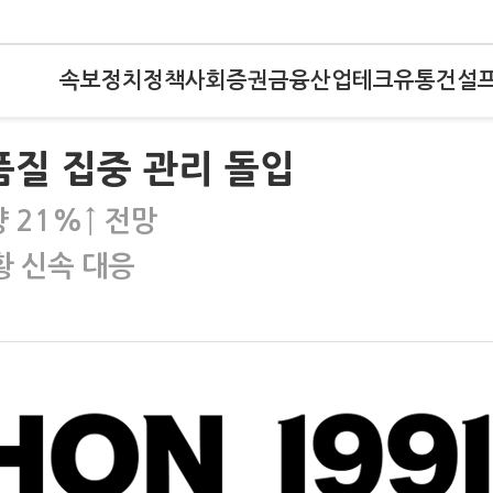
속보
정치
정책
사회
증권
금융
산업
테크
유통
건설
품질 집중 관리 돌입
량 21%↑ 전망
 신속 대응