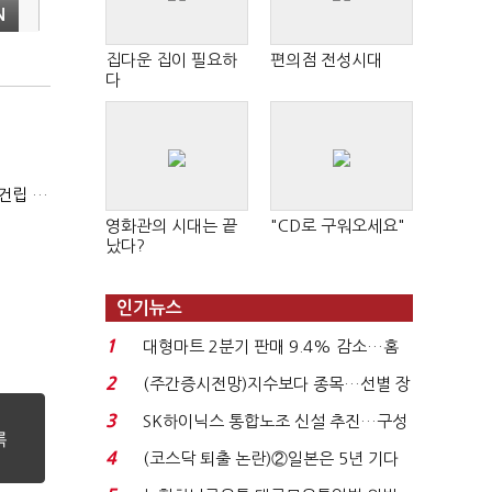
N
집다운 집이 필요하
편의점 전성시대
다
"AWS·MS·구글 수요 잡아라"…에퀴닉스, 제2데이터센터 건립 속도
영화관의 시대는 끝
"CD로 구워오세요"
났다?
인기뉴스
1
대형마트 2분기 판매 9.4% 감소…홈
플러스 사태 여파...
2
(주간증시전망)지수보다 종목…선별 장
세 이어진다...
3
SK하이닉스 통합노조 신설 추진…구성
원 간 성과급 불...
4
(코스닥 퇴출 논란)②일본은 5년 기다
려주는데 우리는 ...