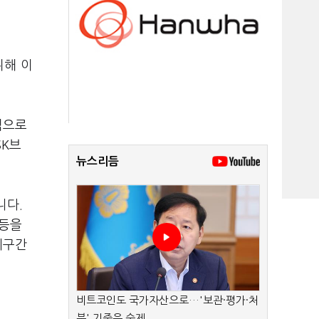
위해 이
적으로
SK브
뉴스리듬
니다.
 등을
체구간
비트코인도 국가자산으로…'보관·평가·처
분' 기준은 숙제