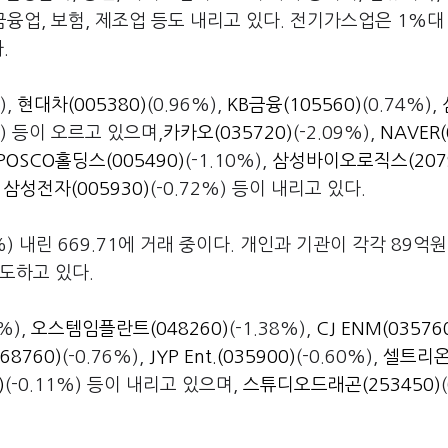
 금융업, 보험, 제조업 등도 내리고 있다. 전기가스업은 1%대
.
),
현대차(005380)
(0.96%),
KB금융(105560)
(0.74%),
%) 등이 오르고 있으며,
카카오(035720)
(-2.09%),
NAVER(
POSCO홀딩스(005490)
(-1.10%),
삼성바이오로직스(2079
,
삼성전자(005930)
(-0.72%) 등이 내리고 있다.
) 내린 669.71에 거래 중이다. 개인과 기관이 각각 89억원
매도하고 있다.
9%),
오스템임플란트(048260)
(-1.38%),
CJ ENM(03576
8760)
(-0.76%),
JYP Ent.(035900)
(-0.60%),
셀트리
)
(-0.11%) 등이 내리고 있으며,
스튜디오드래곤(253450)