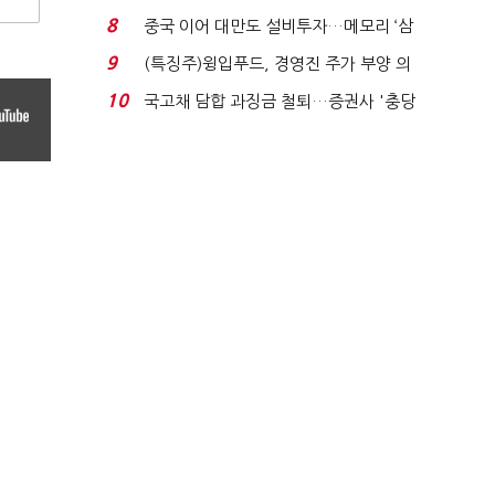
적극적 조사로 진...
8
중국 이어 대만도 설비투자…메모리 ‘삼
국전쟁’
9
(특징주)윙입푸드, 경영진 주가 부양 의
지에 상한가...
10
국고채 담합 과징금 철퇴…증권사 '충당
금 폭탄' 우려...