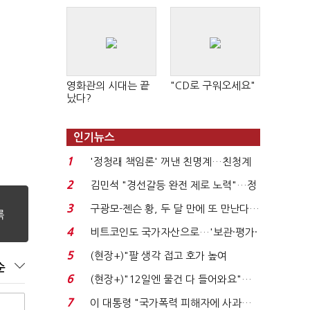
영화관의 시대는 끝
"CD로 구워오세요"
났다?
인기뉴스
1
'정청래 책임론' 꺼낸 친명계…친청계
는 추가투표 때리기...
2
김민석 "경선갈등 완전 제로 노력"…정
청래 "반명 공세 사...
3
구광모-젠슨 황, 두 달 만에 또 만난다…
로봇·AI 등 논...
4
비트코인도 국가자산으로…'보관·평가·
처분' 기준은 ...
5
(현장+)"팔 생각 접고 호가 높여
순
요"…'덜 똘똘한 한 채' 20...
6
(현장+)"12일엔 물건 다 들어와요"…
빈 매대 채우며 문 연 ...
7
이 대통령 "국가폭력 피해자에 사과…