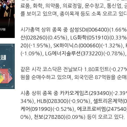
료품, 화학, 의약품, 의료정밀, 운수창고, 통신업,
를 보이고 있으며, 종이목재 등도 소폭 오르고 있다
시가총액 상위 종목 중
삼성SDI(006400)
(1.66%
산(028260)
(0.45%),
LG화학(051910)
(0.33
20)
(-1.95%),
SK하이닉스(000660)
(-1.32%),
(-1.09%),
LG에너지솔루션(373220)
(-0.78%)
같은 시각 코스닥은 전날보다 1.80포인트(-0.27%
원을 순매수하고 있으며, 외국인은 87억원을 순
시총 상위 종목 중
카카오게임즈(293490)
(-2.3
34%),
HLB(028300)
(-0.90%),
셀트리온제약(06
케어(091990)
(-0.52%),
에코프로비엠(247540
0%),
천보(278280)
(0.09%) 등이 오르고 있다.