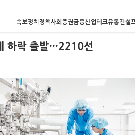
속보
정치
정책
사회
증권
금융
산업
테크
유통
건설
에 하락 출발…2210선