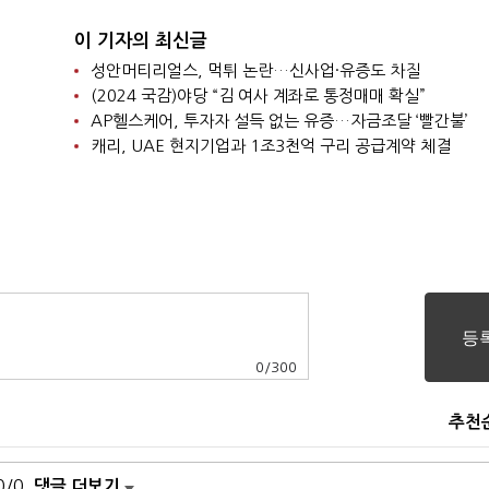
이 기자의 최신글
성안머티리얼스, 먹튀 논란…신사업·유증도 차질
(2024 국감)야당 “김 여사 계좌로 통정매매 확실”
AP헬스케어, 투자자 설득 없는 유증…자금조달 ‘빨간불’
캐리, UAE 현지기업과 1조3천억 구리 공급계약 체결
0
/
300
추천
0/0
댓글 더보기