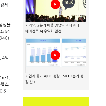
 강세
삼성물
카카오, 2분기 매출·영업익 역대 최대…
0354
에이전트 AI 수익화 관건
40)
, 4억
가입자 증가·AIDC 성장…SKT 2분기 성
0)
(-1.
장 본궤도
온헬스
(0.6