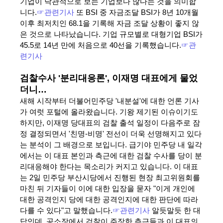
기업이 낙관적으로 보는 기업보다 많다는 것을 의미합
니다.
☞관련기사
또 BSI 중 자금조달 BSI가 8년 10개월
이후 최저치인 68.1을 기록해 자금 조달 상황이 좋지 않
은 것으로 나타났습니다. 기업 규모별로 대형기업 BSI가
45.5로 14년 만에 처음으로 40선을 기록했습니다.
☞관
련기사
검찰수사 '분리대응론', 이재명 대표에게 물었
더니…
새해 시작부터 더불어민주당 '내분설'에 대한 언론 기사
가 여럿 포털에 올라왔습니다. 기왕 제기된 이슈이기도
하지만, 이재명 당대표의 검찰 출석 일정이 다음주로 잠
정 결정되면서 '친명-비명' 전선이 더욱 선명해지고 있다
는 분석이 그 배경으로 보입니다. 급기야 민주당 내 일각
에서는 이 대표 본인과 측근에 대한 검찰 수사를 당이 분
리대응해야 한다는 목소리가 커지고 있습니다. 이 대표
는 2일 민주당 부산시당에서 진행된 현장 최고위원회를
마친 뒤 기자들이 이에 대한 입장을 묻자 "이게 개인에
대한 공격인지 당에 대한 공격인지에 대한 판단에 따라
다를 수 있다"고 말했습니다.
☞관련기사
알듯말듯 한 대
답인데, 공소장에서 검찰이 주장한 측근들과 이 대표의