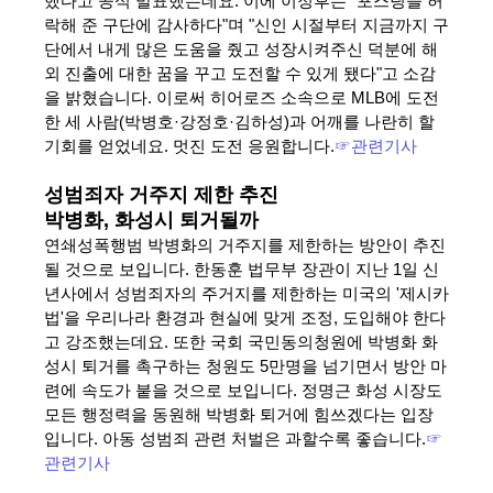
했다고 공식 발표했는데요. 이에 이정후는 "포스팅을 허
락해 준 구단에 감사하다"며 "신인 시절부터 지금까지 구
단에서 내게 많은 도움을 줬고 성장시켜주신 덕분에 해
외 진출에 대한 꿈을 꾸고 도전할 수 있게 됐다"고 소감
을 밝혔습니다. 이로써 히어로즈 소속으로 MLB에 도전
한 세 사람(박병호·강정호·김하성)과 어깨를 나란히 할
기회를 얻었네요. 멋진 도전 응원합니다.
☞관련기사
성범죄자 거주지 제한 추진
박병화, 화성시 퇴거될까
연쇄성폭행범 박병화의 거주지를 제한하는 방안이 추진
될 것으로 보입니다. 한동훈 법무부 장관이 지난 1일 신
년사에서 성범죄자의 주거지를 제한하는 미국의 '제시카
법'을 우리나라 환경과 현실에 맞게 조정, 도입해야 한다
고 강조했는데요. 또한 국회 국민동의청원에 박병화 화
성시 퇴거를 촉구하는 청원도 5만명을 넘기면서 방안 마
련에 속도가 붙을 것으로 보입니다. 정명근 화성 시장도
모든 행정력을 동원해 박병화 퇴거에 힘쓰겠다는 입장
입니다. 아동 성범죄 관련 처벌은 과할수록 좋습니다.
☞
관련기사