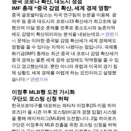
중국 코로나 확산, 대도시 정점
IMF 총재 “중국 감염 확산, 세계 경제 영향”
중국 글로벌타임스는 자국 연구팀의 논문을 이용해 광
저우 등 중국 대도시의 코로나19 확산세가 최고조에 달
했으며 이달 중순 춘제를 전후로 중소도시와 농촌지역
에도 감염이 확산되리라는 분석을 내놨는데요.
☞관련기
사
문제는 이러한 중국발 감염 확산세가 세계 경제에도
영향을 줄 수 있다는 지적이 나왔다는 점입니다. 국제통
화기금(IMF) 총재는 최근 중국 내 코로나 감염 확산세가
중국 경제는 물론 세계 경제 성장에도 악역향을 줄 수 있
다고 경고했는데요. 뿐만 아니라 유럽과 미국의 경기 침
체 상황도 세계 경제를 어렵게 하는 요인이라고 설명했
습니다.
☞관련기사
이정후 MLB행 도전 가시화
구단도 포스팅 신청 허락
한국프로야구를 대표하는 좌타자 이정후(25·키움 히어
로즈)가 올 시즌 이후 포스팅(비공개 경쟁 입찰) 시스템
을 통해 메이저리그(MLB)에 도전합니다. 2일 히이로즈
구단은 이정후의 MLB 진출을 위한 포스팅 신청을 허락