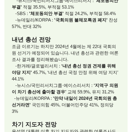
-뉴시스/국민리서치그룹·에이스리서치 :
'체포동의안
부결'
적절 35.5%, 부적절 53.1%
-SBS :
'체포동의안 부결'
적절 24.2%, 부적절 58.4%
-뉴데일리/KORPA :
'국회의원 불체포특권 폐지'
찬성
57%, 반대 32%
내년 총선 전망
조금 이르기는 하지만 2024년 4월에는 제 22대 국회의
원 선거가 예정되어 있습니다. 내년 총선과 관련한 여론
조사 결과를 정리해봤습니다.
-한겨레/글로벌리서치 :
‘내년 총선 정권 견제를 위해
야당 지지'
45.7%, ‘내년 총선 국정 안정 위해 여당 지지’
44.1%
-뉴시스/국민리서치그룹·에이스리서치 :
‘지역구 의원
이 차기 총선에 출마할 경우’
교체 59.9%, 유지 31.2%
-뉴데일리/KORPA :
'만약 내일이 2024년 국회의원 총
선거라면'
국민의힘 45%, 더불어민주당 41%, 정의당
3%
차기 지도자 전망
윤석열 대통령 이후 차기 지도자와 관련한 여론조사도