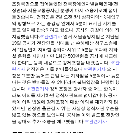
조정국면으로 접어들었던 전국장애인차별철폐연대(전
장연)과 서울교통공사간 분쟁이 다시 소송기로에 접어
들었습니다. 전장연은 2일 오전 8시 삼각지역~숙대입구
역 방향으로 가는 승강장 앞에서 5분이 표시된 시계를
들고 열차에 탑승하려고 했으나, 공사와 경찰에 의해 저
지당했습니다.
☞관련기사
앞서 서울중앙지법은 지난달
19일 공사가 전장연을 상대로 낸 손해배상 청구소송에
서 "전장연이 지하철 승하차 시위로 5분을 초과해 지하
철 운행을 지연시키면 1회당 500만원을 공사에 지급해
야 한다"는 등의 내용으로 강제조정을 내렸습니다.
☞관
련기사
전장연은 이를 받아들였으나
☞관련기사
오 시
장은 "1분만 늦어도 큰일 나는 지하철을 5분씩이나 늦춘
다는 것은 받아들일 수 없다"라며 불복입장을 분명히 했
습니다.
☞관련기사
강제조정은 당사자 중 어느 한쪽이
라도 이의를 제기하면 정식재판으로 넘어갑니다. 공사
측이 아직 법원에 강제조정에 대한 이의를 제기하지 않
았지만 '전장연 출근길 시위'는 사실상 정식재판 수순을
밟고 있는 것으로 보입니다. 공사는 이와 별도로 전장연
을 상대로 추가 소송을 예고했습니다.
☞관련기사