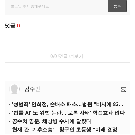
댓글
0
0/0
댓글 더보기
김수민
'성범죄' 안희정, 손배소 패소…법원 "비서에 8347만원 배상"
'법률 AI' 또 위법 논란…'로톡 사태' 학습효과 없다
공수처 명운, 채상병 수사에 달렸다
헌재 간 ‘기후소송’…청구인 초등생 "미래 결정할 중요한 소송"