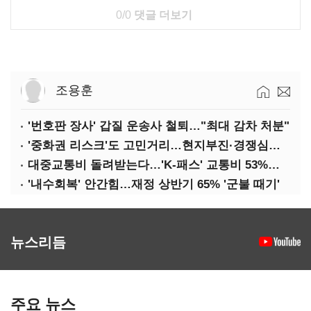
0/0
댓글 더보기
조용훈
'번호판 장사' 갑질 운송사 철퇴…"최대 감차 처분"
'중화권 리스크'도 고민거리…현지부진·경쟁심화·양안냉각
대중교통비 돌려받는다…'K-패스' 교통비 53%까지 환급
'내수회복' 안간힘…재정 상반기 65% '군불 때기'
뉴스리듬
주요 뉴스