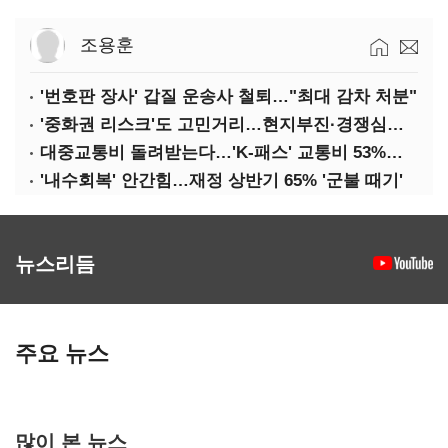
조용훈
'번호판 장사' 갑질 운송사 철퇴…"최대 감차 처분"
'중화권 리스크'도 고민거리…현지부진·경쟁심화·양안냉각
대중교통비 돌려받는다…'K-패스' 교통비 53%까지 환급
'내수회복' 안간힘…재정 상반기 65% '군불 때기'
뉴스리듬
주요 뉴스
많이 본 뉴스