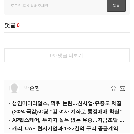
댓글
0
0/0
댓글 더보기
박준형
성안머티리얼스, 먹튀 논란…신사업·유증도 차질
(2024 국감)야당 “김 여사 계좌로 통정매매 확실”
AP헬스케어, 투자자 설득 없는 유증…자금조달 ‘빨간불’
캐리, UAE 현지기업과 1조3천억 구리 공급계약 체결