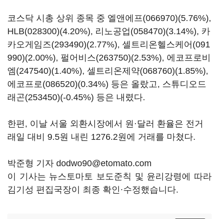
코스닥 시총 상위 종목 중
엘앤에프(066970)
(5.76%),
HLB(028300)
(4.20%),
리노공업(058470)
(3.14%),
카
카오게임즈(293490)
(2.77%),
셀트리온헬스케어(091
990)
(2.00%),
펄어비스(263750)
(2.53%),
에코프로비
엠(247540)
(1.40%),
셀트리온제약(068760)
(1.85%),
에코프로(086520)
(0.34%) 등은 올랐고,
스튜디오드
래곤(253450)
(-0.45%) 등은 내렸다.
한편, 이날 서울 외환시장에서 원·달러 환율은 전거
래일 대비 9.5원 내린 1276.2원에 거래를 마쳤다.
박준형 기자 dodwo90@etomato.com
이 기사는 뉴스토마토 보도준칙 및 윤리강령에 따라
김기성 편집국장이 최종 확인·수정했습니다.