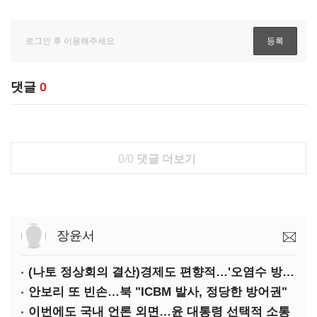
댓글
0
0/0
댓글 더보기
장윤서
(나토 정상회의 결산)경제도 편향적…'오염수 방류'만 용인
안보리 또 빈손…북 "ICBM 발사, 정당한 방어권"
이번에도 국내 언론 외면…윤 대통령 선택적 소통