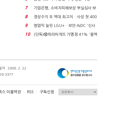
로이터에 성명...
7
기업은행, 소비자피해보상 부실심사·보
이스피싱 공시 ...
8
경상수지 또 역대 최고치…사상 첫 400
억달러에 '3% 성...
9
영업익 늘린 LGU+…보안·AIDC '신사
업 드라이브'...
10
(단독)⑩파리바게뜨 가맹점 41% '용역
제빵기사 없어'…고...
 2008. 2. 22
28-3377
비스 이용약관
RSS
구독신청
I
I