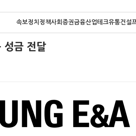
속보
정치
정책
사회
증권
금융
산업
테크
유통
건설
 성금 전달
여