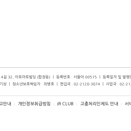
길 32, 이토마토빌딩 (합정동) ㅣ 등록번호 : 서울아 00515 ㅣ 등록일자 및 발행일자 :
성 ㅣ 청소년보호책임자 : 최병호 ㅣ 편집국 : 02-2128-3874 ㅣ 사업국 : 02-21
고안내
개인정보취급방침
IR CLUB
고충처리인제도 안내
서
I
I
I
I