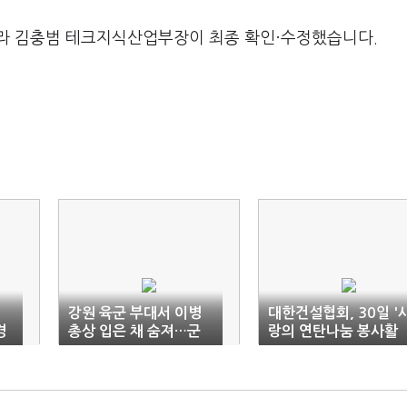
라 김충범 테크지식산업부장이 최종 확인·수정했습니다.
기
강원 육군 부대서 이병
대한건설협회, 30일 '
경
총상 입은 채 숨져…군
랑의 연탄나눔 봉사활
당국·경찰 조사
동' 실시