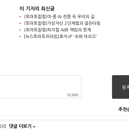
이 기자의 최신글
(토마토칼럼)미·중 AI 전쟁 속 우리의 길
(토마토칼럼)가상자산 2단계법과 골든타임
(토마토칼럼)피지컬 AI와 책임의 한계
[뉴스토마토프라임]효자 IP '슈퍼 마리오'
0
/
300
추천
0/0
댓글 더보기