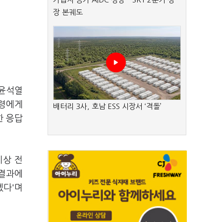
장 본궤도
 윤석열
통령에게
배터리 3사, 호남 ESS 시장서 ‘격돌’
한 응답
이상 전
 결과에
겠다'며