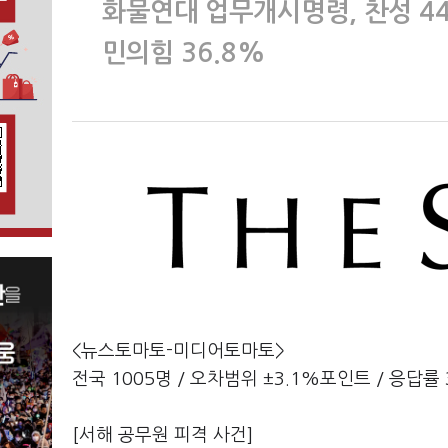
화물연대 업무개시명령, 찬성 44.
민의힘 36.8%
<뉴스토마토-미디어토마토>
전국 1005명 / 오차범위 ±3.1%포인트 / 응답률 
[서해 공무원 피격 사건]