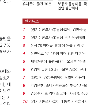
선 결과
휴대폰이 끊긴 30분
부동산 동상이몽, 국
민만 불안하다
인기뉴스
1
(정기여론조사)②당심·호남, 김민석-정
청래 '초접전'...
2
(정기여론조사)①당심, 김민석·정청래
 중반을
'초접전'…대통령 ...
2.7%
3
삼성 Z8 역대급 ‘흥행’에 애플 반격 주
.6%가
목…9월 ‘폴...
4
삼전닉스 “주주환원 확대 방안 마련”…
로이터에 성명...
5
세제개편에 ‘불안·불만’…오세훈 "전월
세 구하기 더 ...
6
영업익 늘린 LGU+…보안·AIDC '신사
30대와
업 드라이브'...
7
(SPC 민낯)④솜방망이 처벌에 식품위
 앞섰지
생법 위반 반복...
대, 대
8
기업은행, 소비자피해보상 부실심사·보
을 넘으
이스피싱 공시 ...
9
경상수지 또 역대 최고치…사상 첫 400
서는 지
억달러에 '3% 성...
10
(정기여론조사)⑤이 대통령 지지율 47.
 넘으며