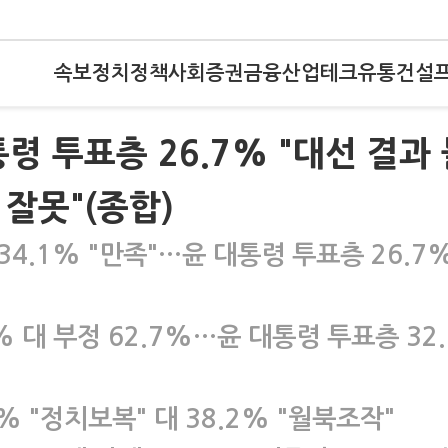
속보
정치
정책
사회
증권
금융
산업
테크
유통
건설
령 투표층 26.7% "대선 결과
 잘못"(종합)
 34.1% "만족"…윤 대통령 투표층 26.7
% 대 부정 62.7%…윤 대통령 투표층 32.
% "정치보복" 대 38.2% "월북조작"