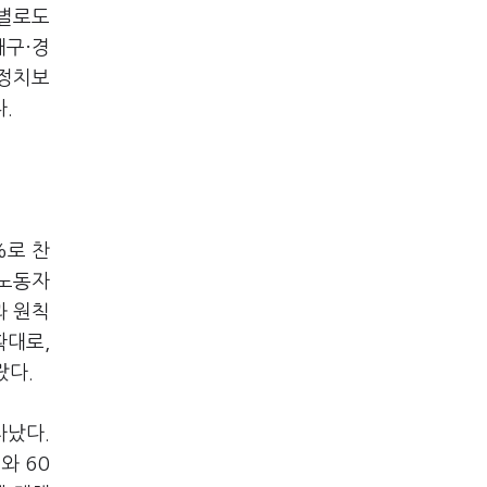
역별로도
대구·경
"정치보
.
%로 찬
 노동자
과 원칙
확대로,
랐다.
타났다.
와 60