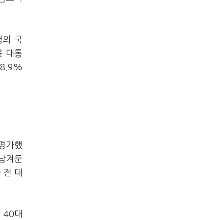
7%…일주일 만에 ...
령의 국
윤 대통
8.9%
 평가했
 남겨둔
 전 대
 40대