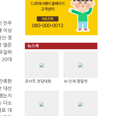
히 민주
대 이상
울산·경
장 많은
뉴스북
 유일하
 20대
"만족한
콘서트 전당대회
AI 인재 쟁탈전
난 대선
표했는지
는 다소
율로 대