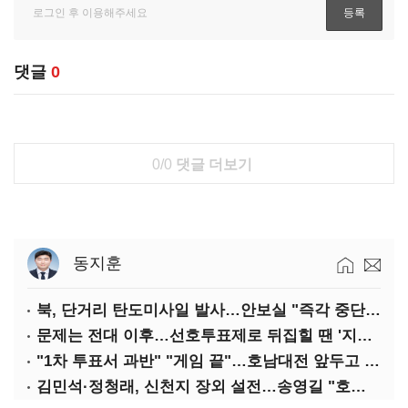
댓글
0
0/0
댓글 더보기
동지훈
북, 단거리 탄도미사일 발사…안보실 "즉각 중단 촉구"
문제는 전대 이후…선호투표제로 뒤집힐 땐 '지지층 불복'
"1차 투표서 과반" "게임 끝"…호남대전 앞두고 '충돌'
김민석·정청래, 신천지 장외 설전…송영길 "호남 계몽 규탄"