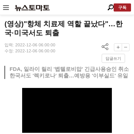
구독
(영상)"항체 치료제 역할 끝났다"…한
국·미국서도 퇴출
입력: 2022-12-06 06:00:00
수정: 2022-12-06 06:00:00
답글쓰기
FDA, 일라이 릴리 '벱텔로비맙' 긴급사용승인 취소
한국서도 '렉키로나' 퇴출…예방용 '이부실드' 유일