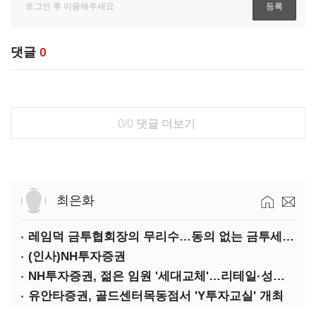
댓글
0
0/0
댓글 더보기
최은화
레임덕 금투협회장의 무리수…동의 없는 금투세 유예 성명문
(인사)NH투자증권
NH투자증권, 젊은 임원 '세대교체'…리테일·성장사업 강화
유안타증권, 골드센터목동점서 'Y투자교실' 개최