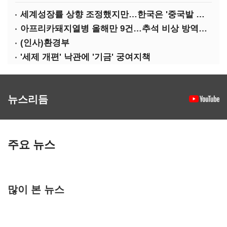
세계성장률 상향 조정했지만…한국은 '중국발 살얼음판'
아프리카돼지열병 올해만 9건…추석 비상 방역에 '총력'
(인사)환경부
'세제 개편' 낙관에 '기금' 궁여지책
뉴스리듬
주요 뉴스
많이 본 뉴스