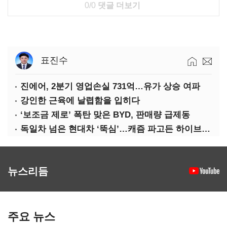
0/0
댓글 더보기
표진수
진에어, 2분기 영업손실 731억…유가 상승 여파
강인한 근육에 날렵함을 입히다
‘보조금 제로’ 폭탄 맞은 BYD, 판매량 급제동
독일차 넘은 현대차 ‘뚝심’…캐즘 파고든 하이브리드 역전극
뉴스리듬
주요 뉴스