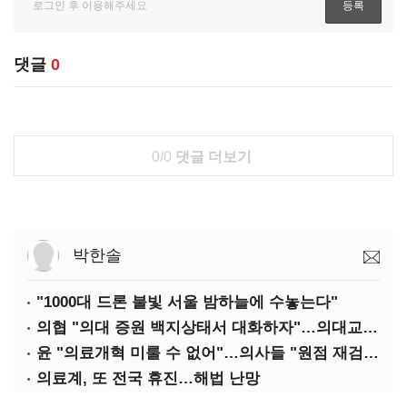
댓글
0
0/0
댓글 더보기
박한솔
"1000대 드론 불빛 서울 밤하늘에 수놓는다"
의협 "의대 증원 백지상태서 대화하자"…의대교수, 집단 휴진
윤 "의료개혁 미룰 수 없어"…의사들 "원점 재검토"
의료계, 또 전국 휴진…해법 난망