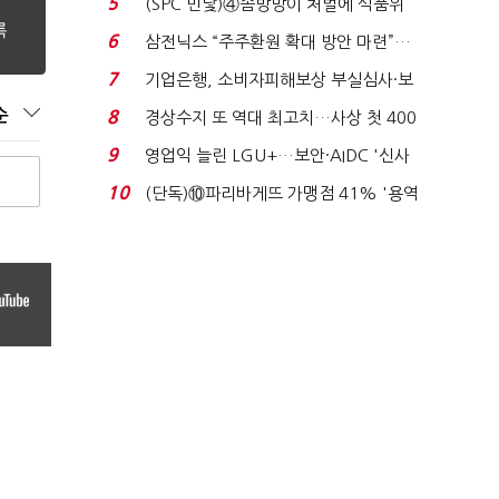
5
(SPC 민낯)④솜방망이 처벌에 식품위
생법 위반 반복...
6
삼전닉스 “주주환원 확대 방안 마련”…
로이터에 성명...
7
기업은행, 소비자피해보상 부실심사·보
이스피싱 공시 ...
순
8
경상수지 또 역대 최고치…사상 첫 400
억달러에 '3% 성...
9
영업익 늘린 LGU+…보안·AIDC '신사
업 드라이브'...
10
(단독)⑩파리바게뜨 가맹점 41% '용역
제빵기사 없어'…고...