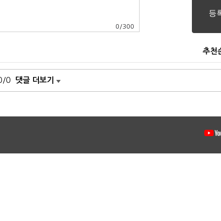
0
/
300
추천
0/0
댓글 더보기