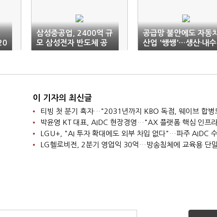
.
삼성중공업, 2400억 규
공급망 불안에도 자동
20
모 삼성전자 반도체 공
산업 '쌩쌩'…생산·내수
장 공사 수주
수출 트리플 증가
이 기자의 최신글