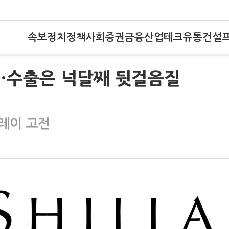
속보
정치
정책
사회
증권
금융
산업
테크
유통
건설
도…수출은 넉달째 뒷걸음질
레이 고전