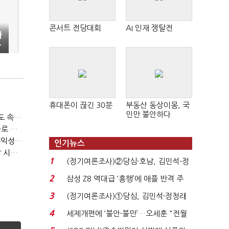
콘서트 전당대회
AI 인재 쟁탈전
차
·
휴대폰이 끊긴 30분
부동산 동상이몽, 국
민만 불안하다
티빙 첫 분기 흑자…"2031년까지 KBO 독점, 웨이브 합병도 속도"
박윤영 KT 대표, AIDC 현장경영…"AX 플랫폼 핵심 인프라로 키운다"
LGU+, "AI 투자 확대에도 외부 차입 없다"…파주 AIDC 수익성 자신
인기뉴스
LG헬로비전, 2분기 영업익 30억…방송침체에 교육용 단말 시장도 축소
1
(정기여론조사)②당심·호남, 김민석-정
청래 '초접전'...
2
삼성 Z8 역대급 ‘흥행’에 애플 반격 주
목…9월 ‘폴...
3
(정기여론조사)①당심, 김민석·정청래
'초접전'…대통령 ...
4
세제개편에 ‘불안·불만’…오세훈 "전월
세 구하기 더 ...