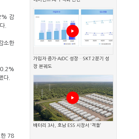
2% 감
다.
 감소한
가입자 증가·AIDC 성장…SKT 2분기 성
장 본궤도
0.2%
했다.
배터리 3사, 호남 ESS 시장서 ‘격돌’
한 78