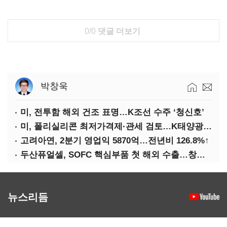
0/0
댓글 더보기
박창욱
미, 전투함 해외 건조 표명…K조선 수주 ‘청신호’
미, 폴리실리콘 최저가격제·관세 검토…K태양광 입지 확대 기대
고려아연, 2분기 영업익 5870억…전년비 126.8%↑
두산퓨얼셀, SOFC 핵심부품 첫 해외 수출…창사 이래 최대 규모
뉴스리듬