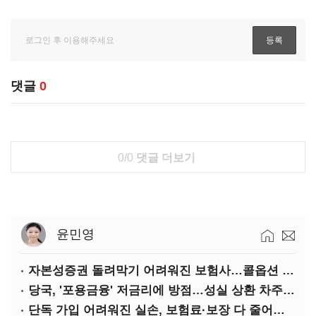
댓글
0
0/0
댓글 더보기
윤민영
자본성증권 돌려막기 어려워진 보험사…콜옵션 부담 급증
당국, '포용금융' 저금리에 방점…성실 상환 차주는 '역차별'
단독 가입 어려워진 실손, 보험료·보장 다 줄어든 5세대는?