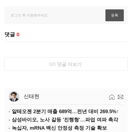
댓글
0
0/0
댓글 더보기
신태현
알테오젠 2분기 매출 689억…전년 대비 269.5%↑
삼성바이오, 노사 갈등 '진행형'…파업 여파 촉각
녹십자, mRNA 백신 안정성 측정 기술 확보