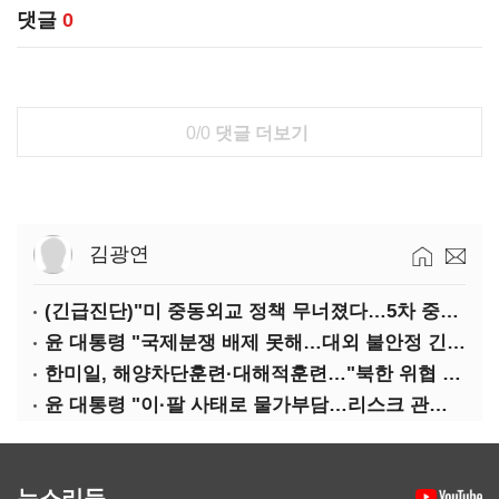
댓글
0
0/0
댓글 더보기
김광연
(긴급진단)"미 중동외교 정책 무너졌다…5차 중동전 가능성은 낮아"
윤 대통령 "국제분쟁 배제 못해…대외 불안정 긴밀대응"
한미일, 해양차단훈련·대해적훈련…"북한 위협 억제"
윤 대통령 "이·팔 사태로 물가부담…리스크 관리 만전 기해야"
뉴스리듬