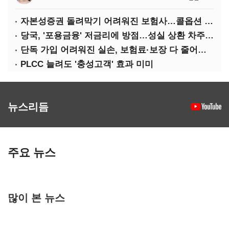
자본성증권 돌려막기 어려워진 보험사…콜옵션 부담 급증
당국, '포용금융' 저금리에 방점…성실 상환 차주는 '역차별'
단독 가입 어려워진 실손, 보험료·보장 다 줄어든 5세대는?
PLCC 늘려도 '충성고객' 효과 미미
뉴스리듬
주요 뉴스
많이 본 뉴스