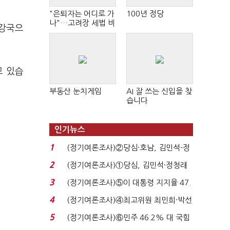
"은퇴자는 어디로 가
100년 정당
나"…고려장 세법 비
 강국으
판 확산
고 있습
부동산 눈치게임
AI 잘 쓰는 신입을 찾
습니다
인기뉴스
1
(정기여론조사)②당심·호남, 김민석-정
청래 '초접전'...
2
(정기여론조사)①당심, 김민석·정청래
'초접전'…대통령 ...
3
(정기여론조사)⑤이 대통령 지지율 47.
7%…일주일 만에 ...
4
(정기여론조사)④최고위원 최민희·박선
원 '양강'…서미...
5
(정기여론조사)⑥민주 46.2% 대 국힘