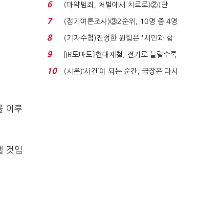
31.0%…오차범위 밖 ...
6
(마약범죄, 처벌에서 치료로)②(단
독)"마약은 전염병…여성...
7
(정기여론조사)③2순위, 10명 중 4명
'송영길'…정청래 '한 ...
8
(기자수첩)진정한 원팀은 '시민과 함
께'일 때 완성...
9
[IB토마토]현대제철, 전기로 늘릴수록
전기료 부담…저...
10
(시론)‘사건’이 되는 순간, 극장은 다시
살아난다...
을 이루
낼 것입