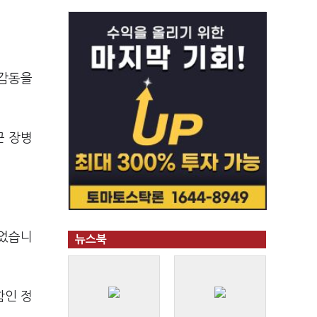
 감동을
군 장병
되었습니
뉴스북
함인 정