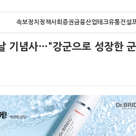
속보
정치
정책
사회
증권
금융
산업
테크
유통
건설
날 기념사…"강군으로 성장한 