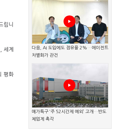
 드립니
다음, AI 도입에도 점유율 2%…에이전트
, 세계
차별화가 관건
의 평화
메가특구 ‘주 52시간제 예외’ 고개…반도
체업계 촉각