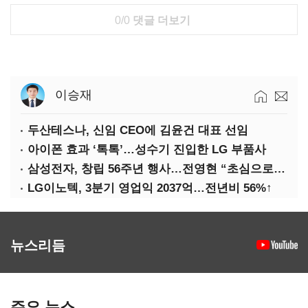
0/0
댓글 더보기
이승재
두산테스나, 신임 CEO에 김윤건 대표 선임
아이폰 효과 ‘톡톡’…성수기 진입한 LG 부품사
삼성전자, 창립 56주년 행사…전영현 “초심으로 경쟁력 회복해야”
LG이노텍, 3분기 영업익 2037억…전년비 56%↑
뉴스리듬
주요 뉴스